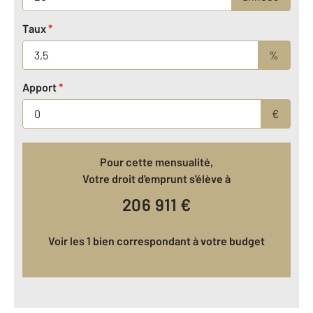
Taux
*
%
Apport
*
€
Pour cette mensualité,
Votre droit d'emprunt s'élève à
206 911
€
Voir les 1 bien correspondant à votre budget