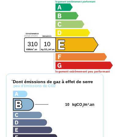
logement extrêmement performant
consommation
(énergie primaire)
émissions
310
10
2
2
kg CO
/m
.an
kWh/m
.an
2
logement extrêmement peu performant
Dont émissions de gaz à effet de serre
*
peu d'émissions de CO2
10
kgCO
/m
.an
2
2