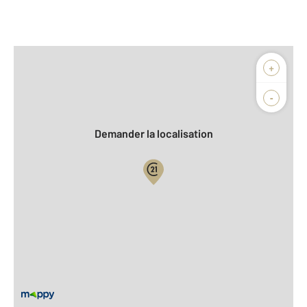
Afficher sur la carte :
+
Agence
-
Demander la localisation
Vue globale
2
Surface totale : 80,1 m
2
Surface habitable : 80,1 m
Type d'appartement : F3
ème
Étage : 2
Nombre de pièces : 3
[Voir le détail]
Année construction : 1970