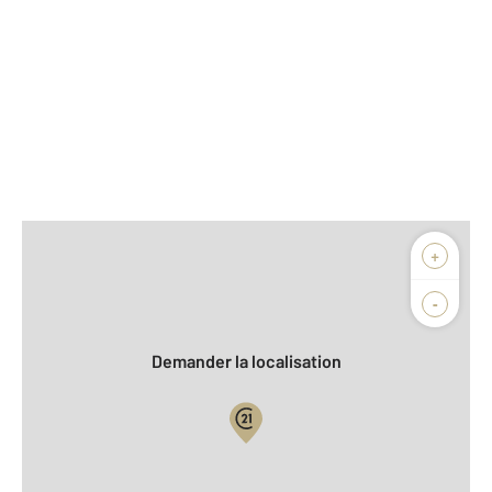
Afficher sur la carte :
+
Agence
Biens vendus
-
Demander la localisation
Vue globale
2
Surface totale : 118 m