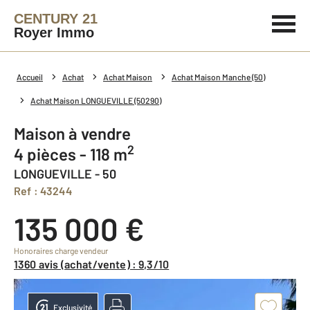
CENTURY 21
Royer Immo
Accueil
Achat
Achat Maison
Achat Maison Manche (50)
Achat Maison LONGUEVILLE (50290)
Maison à vendre
2
4 pièces - 118 m
LONGUEVILLE - 50
Ref : 43244
135 000 €
Honoraires charge vendeur
1360 avis (achat/vente) : 9,3/10
Exclusivité