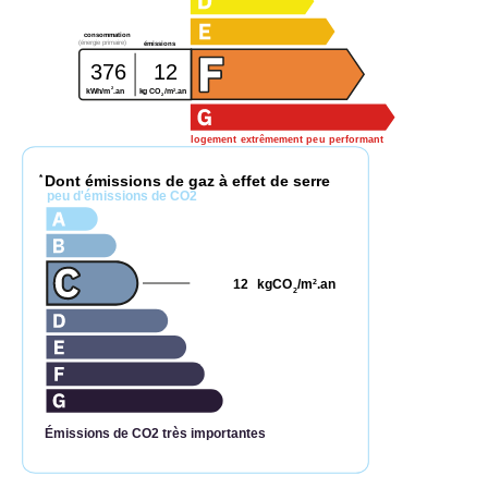
consommation
(énergie primaire)
émissions
376
12
2
2
kWh/m
.an
kg CO
/m
.an
2
logement extrêmement peu performant
Dont émissions de gaz à effet de serre
*
peu d'émissions de CO2
12
kgCO
/m
.an
2
2
Émissions de CO2 très importantes