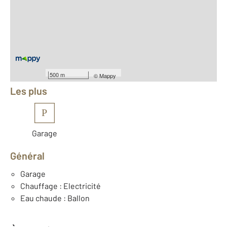
2
Surface habitable : 118 m
2
Surface terrain : 1 832 m
Nombre de pièces : 4
[Voir le détail]
Équipements
500 m
©
Mappy
Les plus
P
Garage
Général
Garage
Chauffage : Electricité
Eau chaude : Ballon