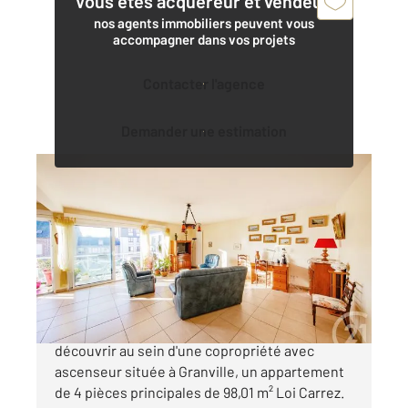
Vous êtes acquéreur et vendeur,
nos agents immobiliers peuvent vous
accompagner dans vos projets
Contacter l'agence
Demander une estimation
GRANVILLE 50
2
98,01 m
, 4 pièces
Ref : 39228
Appartement F5 à vendre
473 000 €
CENTURY 21 Royer Immo vous propose de
découvrir au sein d'une copropriété avec
ascenseur située à Granville, un appartement
de 4 pièces principales de 98,01 m² Loi Carrez.