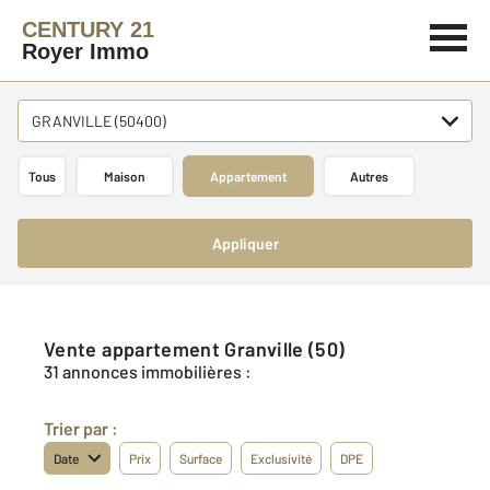
CENTURY 21
Royer Immo
GRANVILLE (50400)
Tous
Maison
Appartement
Autres
Appliquer
Vente appartement Granville (50)
31 annonces immobilières :
Trier par :
Date
Prix
Surface
Exclusivité
DPE