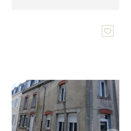
GRANVILLE 50
2
45 m
, 2 pièces
Ref : 45465
Appartement F2 à vendre
150 000 €