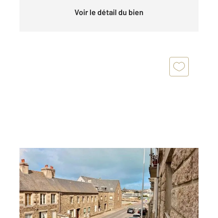
Voir le détail du bien
GRANVILLE 50
2
57,30 m
, 3 pièces
Ref : 45490
Appartement F3 à vendre
239 000 €