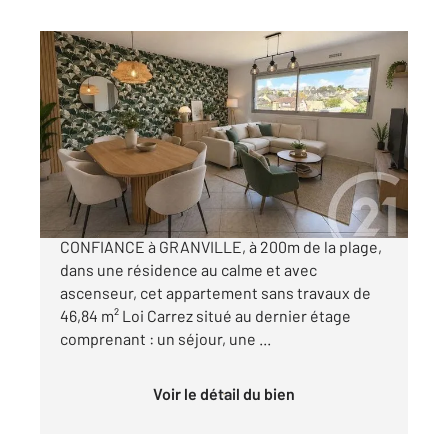
GRANVILLE 50
2
46,84 m
, 2 pièces
Ref : 37366
Appartement F2 à vendre
139 000 €
CENTURY 21 vous propose en MANDAT
CONFIANCE à GRANVILLE, à 200m de la plage,
dans une résidence au calme et avec
ascenseur, cet appartement sans travaux de
46,84 m² Loi Carrez situé au dernier étage
comprenant : un séjour, une ...
Voir le détail du bien