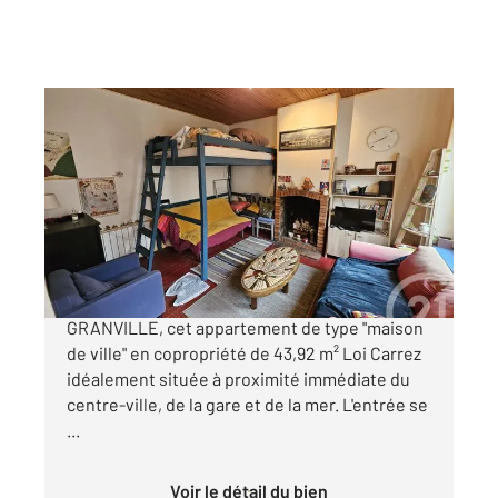
GRANVILLE 50
2
43,92 m
, 3 pièces
Ref : 44585
Appartement à vendre
139 000 €
CENTURY 21 Royer Immo vous propose, à
GRANVILLE, cet appartement de type "maison
de ville" en copropriété de 43,92 m² Loi Carrez
idéalement située à proximité immédiate du
centre-ville, de la gare et de la mer. L'entrée se
...
Voir le détail du bien