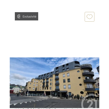
Exclusivité
GRANVILLE 50
2
95,51 m
, 3 pièces
Ref : 43047
Appartement F3 à vendre
378 000 €
CENTURY 21 Royer Immo vous propose EN