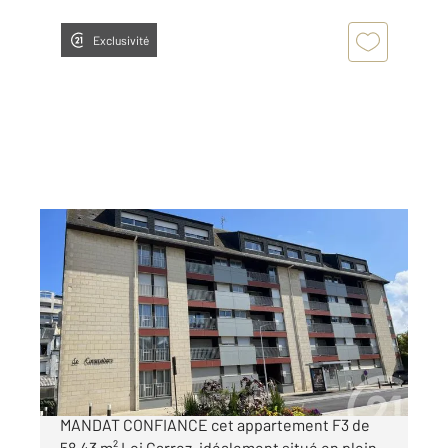
Exclusivité
GRANVILLE 50
2
58,43 m
, 3 pièces
Ref : 45539
Appartement F3 à vendre
219 000 €
CENTURY 21 Royer Immo vous propose en
MANDAT CONFIANCE cet appartement F3 de
58,43 m² Loi Carrez, idéalement situé en plein