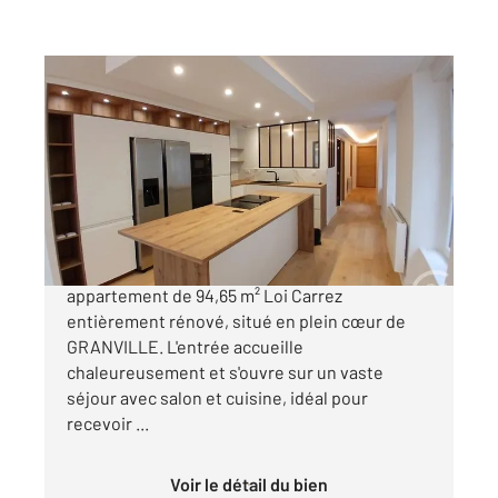
GRANVILLE 50
2
94,65 m
, 3 pièces
Ref : 44985
Appartement à vendre
421 000 €
CENTURY 21 Royer Immo vous propose un
appartement de 94,65 m² Loi Carrez
entièrement rénové, situé en plein cœur de
GRANVILLE. L'entrée accueille
chaleureusement et s'ouvre sur un vaste
séjour avec salon et cuisine, idéal pour
recevoir ...
Voir le détail du bien