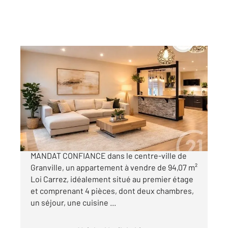
GRANVILLE 50
2
94 m
, 6 pièces
Ref : 43703
Appartement F3 à vendre
246 000 €
CENTURY 21 Royer Immo vous propose EN
MANDAT CONFIANCE dans le centre-ville de
Granville, un appartement à vendre de 94,07 m²
Loi Carrez, idéalement situé au premier étage
et comprenant 4 pièces, dont deux chambres,
un séjour, une cuisine ...