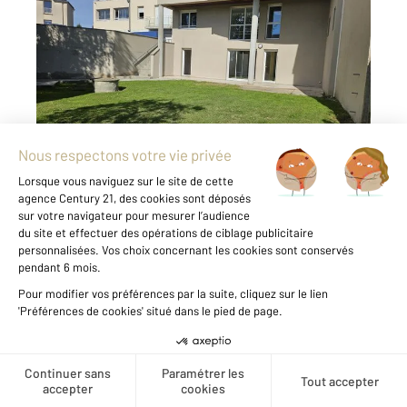
GRANVILLE 50
2
110,19 m
, 4 pièces
Ref : 41533
Appartement F4 à vendre
325 000 €
CENTURY 21 Royer Immo vous propose à
GRANVILLE, dans un environnement calme à
700m des commerces de Saint Nicolas et 1Km
du centre ville et au sein d'une résidence
récente, ce duplex de 103,62 m² Loi Carrez aux
...
Voir le détail du bien
Créer une alerte