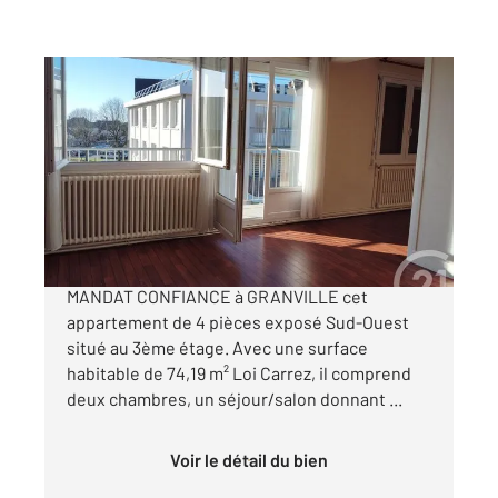
GRANVILLE 50
2
74,19 m
, 4 pièces
Ref : 44978
Appartement F3 à vendre
135 000 €
CENTURY 21 Royer Immo vous propose EN
MANDAT CONFIANCE à GRANVILLE cet
appartement de 4 pièces exposé Sud-Ouest
situé au 3ème étage. Avec une surface
habitable de 74,19 m² Loi Carrez, il comprend
deux chambres, un séjour/salon donnant ...
Voir le détail du bien