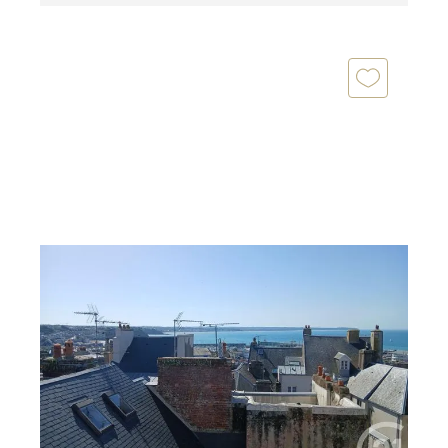
GRANVILLE 50
2
43,85 m
, 2 pièces
Ref : 45461
Appartement Duplex à vendre
286 000 €
CENTURY 21 Royer Immo vous propose à