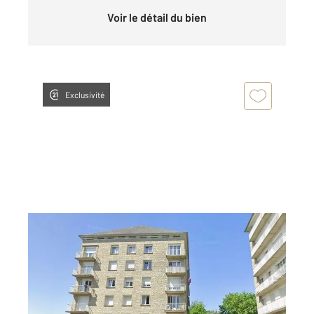
Voir le détail du bien
Exclusivité
GRANVILLE 50
2
78,50 m
, 4 pièces
Ref : 45303
Appartement F4 à vendre
195 000 €