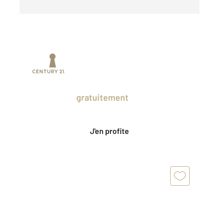
Prenez un temps d'avance sur le marché
en profitant
gratuitement
des Ventes
Privées CENTURY 21.
J'en profite