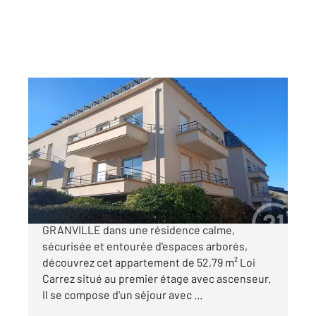
GRANVILLE 50
2
52,79 m
, 3 pièces
Ref : 37371
Appartement F3 à vendre
220 000 €
CENTURY 21 Royer Immo vous propose à
GRANVILLE dans une résidence calme,
sécurisée et entourée d'espaces arborés,
découvrez cet appartement de 52,79 m² Loi
Carrez situé au premier étage avec ascenseur.
Il se compose d'un séjour avec ...