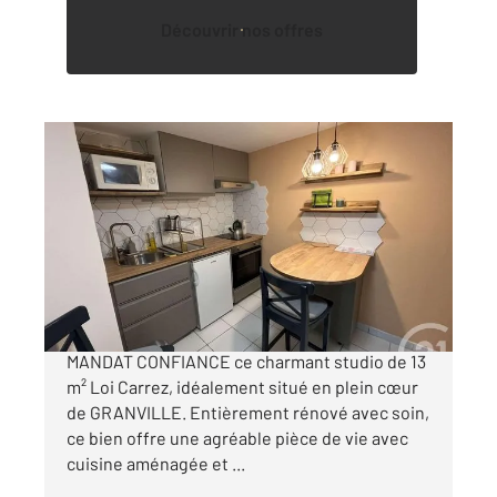
Découvrir nos offres
GRANVILLE 50
2
13 m
, 1 pièce
Ref : 45424
Appartement F1 à vendre
72 000 €
CENTURY 21 Royer Immo vous propose en
MANDAT CONFIANCE ce charmant studio de 13
m² Loi Carrez, idéalement situé en plein cœur
de GRANVILLE. Entièrement rénové avec soin,
ce bien offre une agréable pièce de vie avec
cuisine aménagée et ...